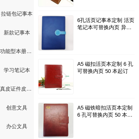
拉链包记事本
6孔活页记事本定制 活页
笔记本可替换内页 异形
新款记事本
磁铁扣商务活页本
功能型本册证书
A5 磁扣活页本定制 6 孔
学习笔记本
可替换内页 50 本起订
真皮证件皮套卡套
A5 磁铁暗扣活页本定制
创意文具
6 孔可替换内页 50 本起
订
办公文具