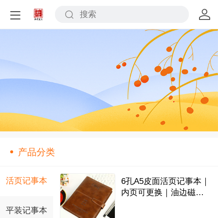
产品分类
活页记事本
6孔A5皮面活页记事本｜
内页可更换｜油边磁铁
暗扣｜名片袋+笔插
平装记事本